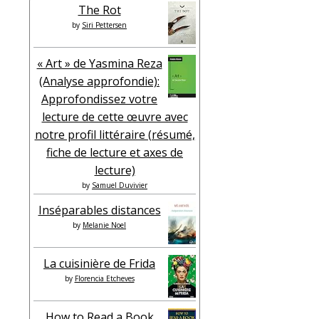
The Rot
by
Siri Pettersen
« Art » de Yasmina Reza
(Analyse approfondie):
Approfondissez votre
lecture de cette œuvre avec
notre profil littéraire (résumé,
fiche de lecture et axes de
lecture)
by
Samuel Duvivier
Inséparables distances
by
Melanie Noel
La cuisinière de Frida
by
Florencia Etcheves
How to Read a Book