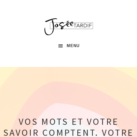
Passer
Passer
à
au
la
contenu
navigation
principal
principale
MENU
VOS MOTS ET VOTRE
SAVOIR COMPTENT. VOTRE