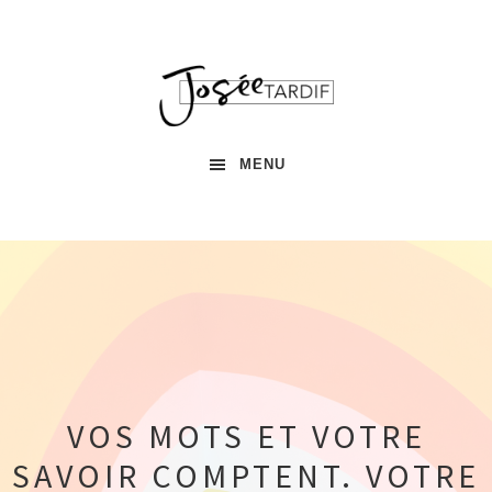
Passer
Passer
Passer
à
au
à
la
contenu
la
navigation
principal
barre
principale
latérale
principale
MENU
VOS MOTS ET VOTRE
SAVOIR COMPTENT. VOTRE