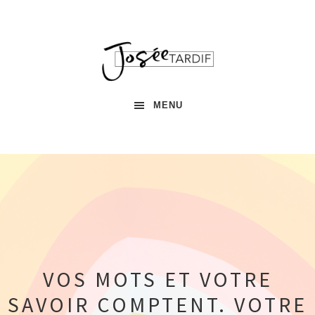
Passer
Passer
Passer
à
au
à
la
contenu
la
navigation
principal
barre
principale
latérale
principale
MENU
VOS MOTS ET VOTRE
SAVOIR COMPTENT. VOTRE