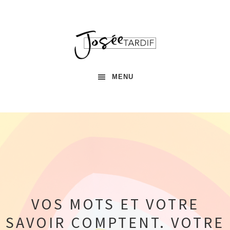
Passer
Passer
Passer
à
au
à
la
contenu
la
navigation
principal
barre
principale
latérale
principale
MENU
VOS MOTS ET VOTRE
SAVOIR COMPTENT. VOTRE